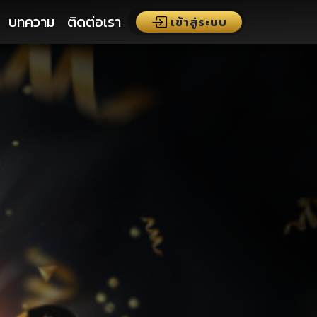
บทความ
ติดต่อเรา
เข้าสู่ระบบ
* กรุณาระบุตามจริง มีผลต่อการถอน
ธนาคาร