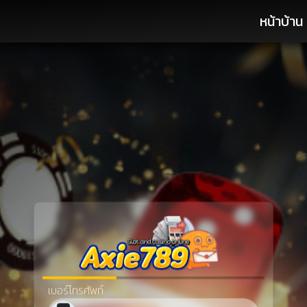
หน้าบ้าน
าวสาร
ไม่รับข่าวสาร
เบอร์โทรศัพท์