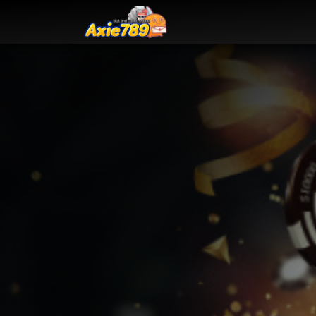
รับข่